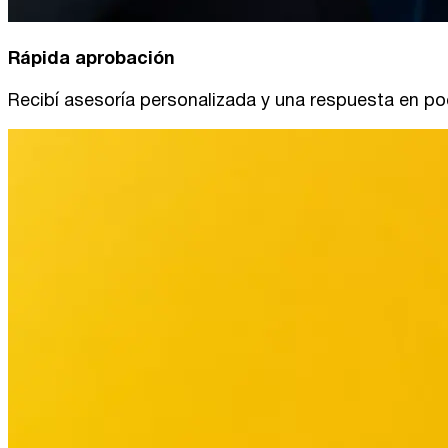
Rápida aprobación
Recibí asesoría personalizada y una respuesta en po