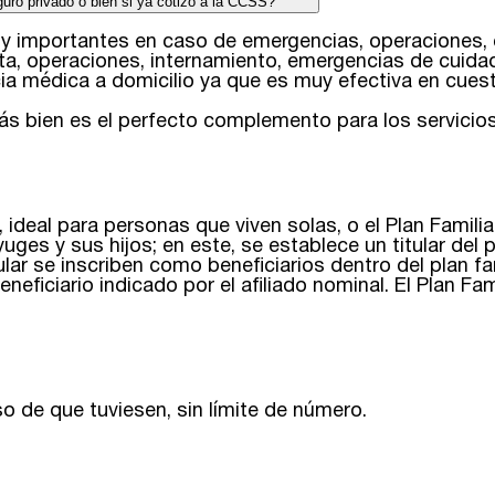
guro privado o bien si ya cotizo a la CCSS?
mportantes en caso de emergencias, operaciones, etc
sta, operaciones, internamiento, emergencias de cuida
a médica a domicilio ya que es muy efectiva en cuesti
más bien es el perfecto complemento para los servicio
 ideal para personas que viven solas, o el Plan Familia
ges y sus hijos; en este, se establece un titular del 
lar se inscriben como beneficiarios dentro del plan fami
neficiario indicado por el afiliado nominal. El Plan Fami
o de que tuviesen, sin límite de número.