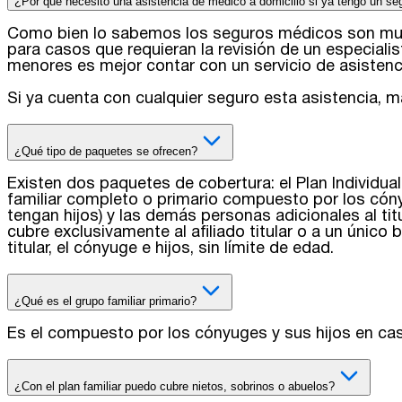
¿Por qué necesito una asistencia de médico a domicilio si ya tengo un se
Como bien lo sabemos los seguros médicos son muy i
para casos que requieran la revisión de un especiali
menores es mejor contar con un servicio de asistenci
Si ya cuenta con cualquier seguro esta asistencia, 
¿Qué tipo de paquetes se ofrecen?
Existen dos paquetes de cobertura: el Plan Individual,
familiar completo o primario compuesto por los cónyu
tengan hijos) y las demás personas adicionales al titu
cubre exclusivamente al afiliado titular o a un único be
titular, el cónyuge e hijos, sin límite de edad.
¿Qué es el grupo familiar primario?
Es el compuesto por los cónyuges y sus hijos en cas
¿Con el plan familiar puedo cubre nietos, sobrinos o abuelos?